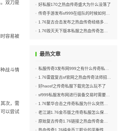
出。双刀是
好私服170之热血传奇盛大为什么没落了
传奇手游发布sf999在组队的时候如何选择队友
1.76复古合击发布之热血传奇经络多少级有
1.76毁灭天下版本私服之热血传奇怎么调分辨
同时容易被
最热文章
私服传奇3发布网999之有什么传奇私服网站
各种战斗情
1.76雷霆复古sf官网之热血传奇法师招宝宝哪个好
好haosf之传奇私服下载完怎么玩不了
sf999私服发布网进行装备交易时需要注意什么
。其次，需
1.76繁华合击之传奇私服为什么突然上不了
，可以尝试
老江湖1.76金币版之传奇私服怎么保存过滤物品
原始复古传奇1.76链接之热血传奇金盒怎么获得
热血传奇1.76纯金币三职业的平衡性问题