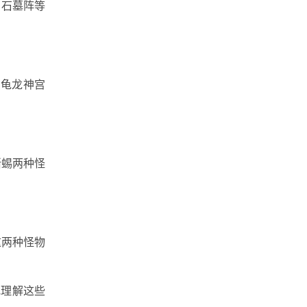
、石墓阵等
和龟龙神宫
蜥蜴两种怪
这两种怪物
地理解这些