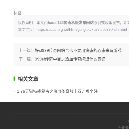
标签
版权声明：本文由
haosf123传奇私服发布网站
原创或收集发布，如
本文链接：
https://acac.org.cn/html/gonglue/xu77is95770h3h.html
上一篇：
好sf999传奇网站合击不要用病态的心态来玩游戏
下一篇：
999sf传奇中变之热血传奇闪退什么意识
相关文章
1.76天猫特戒复古之热血传奇战士双刀哪个好
C
拒绝盗