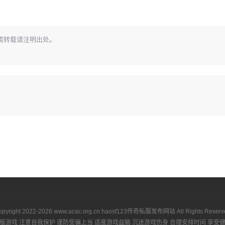
需转载请注明出处。
opyright 2022-2026
www.acac.org.cn
haosf123传奇私服发布网站
All Rights Reser
版游戏 注意自我保护 谨防受骗上当 适度游戏益脑 沉迷游戏伤身 合理安排时间 享受