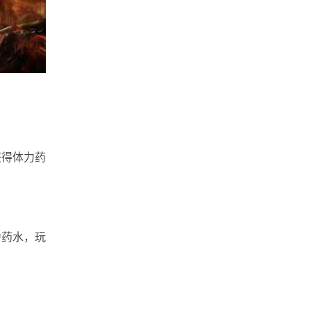
获得体力药
力药水，玩